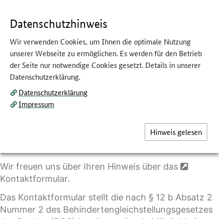
GEBÄRDENSPRACHE
LEICHTE SPRACHE
Datenschutzhinweis
Wir verwenden Cookies, um Ihnen die optimale Nutzung
unserer Webseite zu ermöglichen. Es werden für den Betrieb
der Seite nur notwendige Cookies gesetzt. Details in unserer
Datenschutzerklärung.
Barriere melden: Rückmeldung zur
Barrierefreiheit
Datenschutzerklärung
Impressum
Sie möchten uns eine bestehende Barriere mitteilen
oder Informationen zur Umsetzung der
Hinweis gelesen
Barrierefreiheit erfragen? Dann können Sie sich
gerne bei uns melden.
Wir freuen uns über Ihren Hinweis über das
Kontaktformular
.
Das Kontaktformular stellt die nach § 12 b Absatz 2
Nummer 2 des Behindertengleichstellungsgesetzes